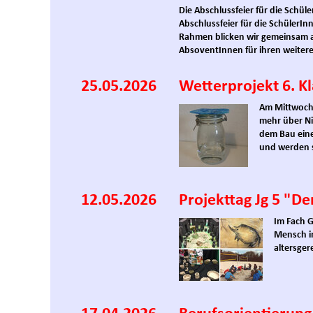
Die Abschlussfeier für die Schül
Abschlussfeier für die SchülerIn
Rahmen blicken wir gemeinsam au
AbsoventInnen für ihren weiteren
25.05.2026
Wetterprojekt 6. K
Am Mittwoch 
mehr über N
dem Bau ein
und werden s
12.05.2026
Projekttag Jg 5 "D
Im Fach G
Mensch in
altersge