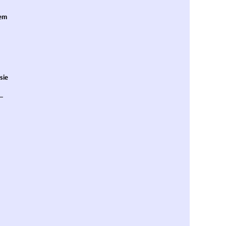
hem
sie
–