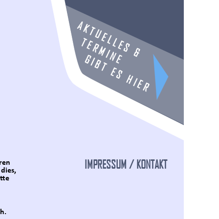
AKTUELLES &
TERMINE
GIBT ES HIER
IMPRESSUM / KONTAKT
ren
dies,
tte
h.