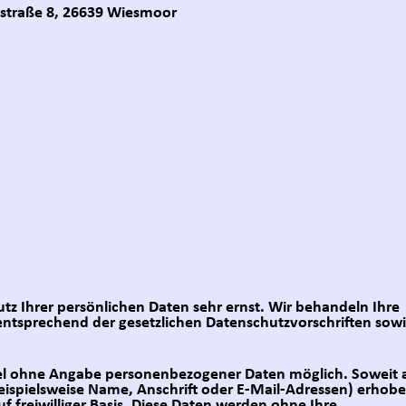
straße 8, 26639 Wiesmoor
tz Ihrer persönlichen Daten sehr ernst. Wir behandeln Ihre
ntsprechend der gesetzlichen Datenschutzvorschriften sow
egel ohne Angabe personenbezogener Daten möglich. Soweit 
ispielsweise Name, Anschrift oder E-Mail-Adressen) erhob
uf freiwilliger Basis. Diese Daten werden ohne Ihre