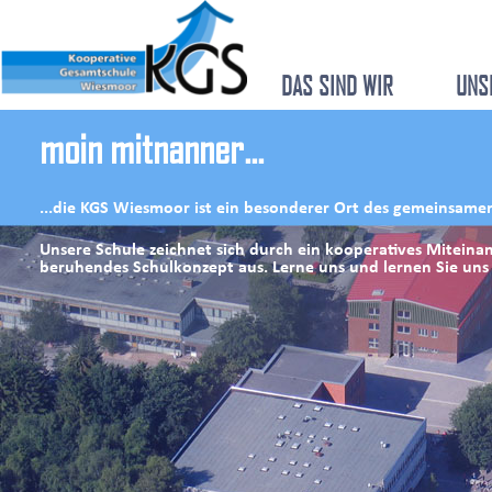
DAS SIND WIR
UNS
moin mitnanner...
...die KGS Wiesmoor ist ein besonderer Ort des gemeinsame
Unsere Schule zeichnet sich durch ein kooperatives Miteinan
beruhendes Schulkonzept aus. Lerne uns und lernen Sie uns 