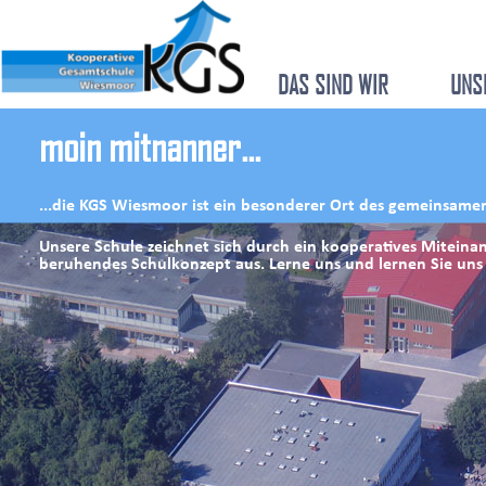
DAS SIND WIR
UNS
moin mitnanner...
...die KGS Wiesmoor ist ein besonderer Ort des gemeinsame
Unsere Schule zeichnet sich durch ein kooperatives Miteinan
beruhendes Schulkonzept aus. Lerne uns und lernen Sie uns 