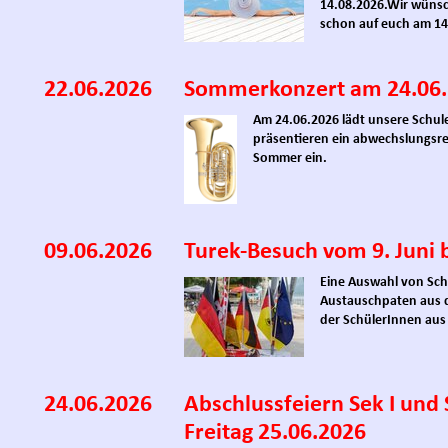
14.08.2026.
Wir wünsc
schon auf euch am 14
22.06.2026
Sommerkonzert am 24.06
Am 24.06.2026 lädt unsere Schul
präsentieren ein abwechslungsr
Sommer ein.
09.06.2026
Turek-Besuch vom 9. Juni b
Eine Auswahl von Sch
Austauschpaten aus d
der SchülerInnen aus
24.06.2026
Abschlussfeiern Sek I und
Freitag 25.06.2026