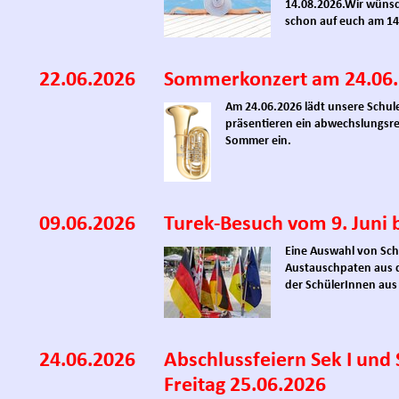
14.08.2026.
Wir wünsc
schon auf euch am 14
22.06.2026
Sommerkonzert am 24.06
Am 24.06.2026 lädt unsere Schul
präsentieren ein abwechslungsr
Sommer ein.
09.06.2026
Turek-Besuch vom 9. Juni b
Eine Auswahl von Sch
Austauschpaten aus d
der SchülerInnen aus
24.06.2026
Abschlussfeiern Sek I und
Freitag 25.06.2026