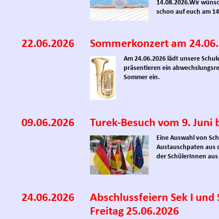
14.08.2026.
Wir wünsc
schon auf euch am 14
22.06.2026
Sommerkonzert am 24.06
Am 24.06.2026 lädt unsere Schul
präsentieren ein abwechslungsr
Sommer ein.
09.06.2026
Turek-Besuch vom 9. Juni b
Eine Auswahl von Sch
Austauschpaten aus d
der SchülerInnen aus
24.06.2026
Abschlussfeiern Sek I und
Freitag 25.06.2026