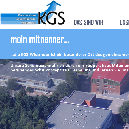
DAS SIND WIR
UNS
moin mitnanner...
...die KGS Wiesmoor ist ein besonderer Ort des gemeinsame
Unsere Schule zeichnet sich durch ein kooperatives Miteinan
beruhendes Schulkonzept aus. Lerne uns und lernen Sie uns 