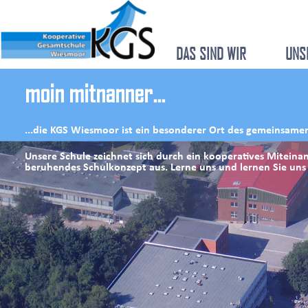
DAS SIND WIR
UNS
moin mitnanner...
...die KGS Wiesmoor ist ein besonderer Ort des gemeinsame
Unsere Schule zeichnet sich durch ein kooperatives Miteinan
beruhendes Schulkonzept aus. Lerne uns und lernen Sie uns 