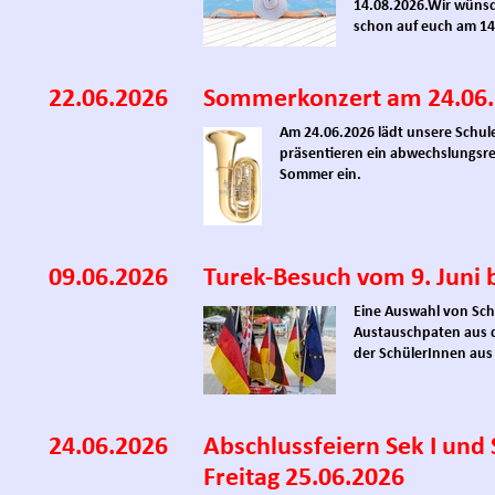
14.08.2026.
Wir wünsc
schon auf euch am 14
22.06.2026
Sommerkonzert am 24.06
Am 24.06.2026 lädt unsere Schul
präsentieren ein abwechslungsr
Sommer ein.
09.06.2026
Turek-Besuch vom 9. Juni b
Eine Auswahl von Sch
Austauschpaten aus d
der SchülerInnen aus
24.06.2026
Abschlussfeiern Sek I und
Freitag 25.06.2026